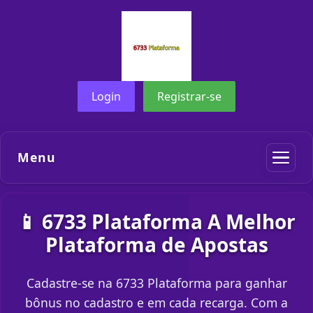
Login
Registrar-se
Menu
📱 6733 Plataforma A Melhor
Plataforma de Apostas
Cadastre-se na 6733 Plataforma para ganhar
bônus no cadastro e em cada recarga. Com a