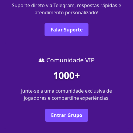
Suporte direto via Telegram, respostas rápidas e
atendimento personalizado!
Falar Suporte
👥 Comunidade VIP
1000+
Junte-se a uma comunidade exclusiva de
jogadores e compartilhe experiências!
Entrar Grupo