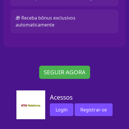
🎁 Receba bônus exclusivos
automaticamente
SEGUIR AGORA
Acessos
Login
Registrar-se