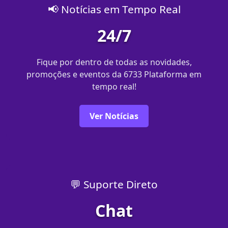
📢 Notícias em Tempo Real
24/7
Fique por dentro de todas as novidades,
promoções e eventos da 6733 Plataforma em
tempo real!
Ver Notícias
💬 Suporte Direto
Chat