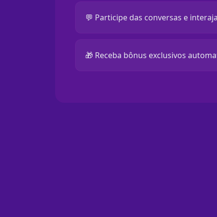
💬 Participe das conversas e interaj
🎁 Receba bônus exclusivos autom