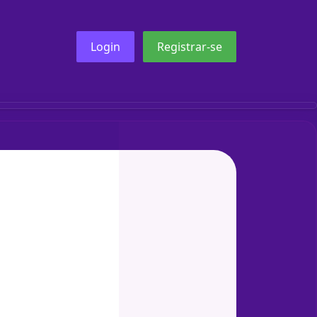
Login
Registrar-se