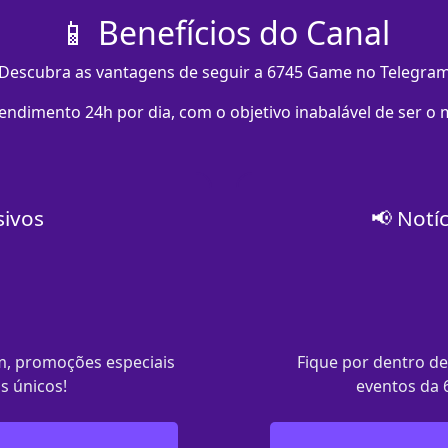
📱 Benefícios do Canal
Descubra as vantagens de seguir a 6745 Game no Telegra
ndimento 24h por dia, com o objetivo inabalável de ser o m
sivos
📢 Notí
m, promoções especiais
Fique por dentro d
s únicos!
eventos da 