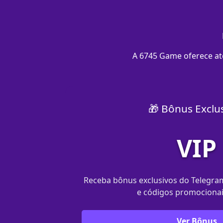
A 6745 Game oferece ate
🎁 Bônus Exclu
VIP
Receba bônus exclusivos do Telegra
e códigos promocionai
Ver Bônus