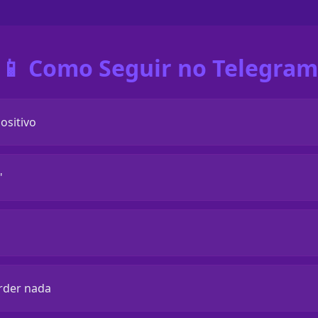
📱 Como Seguir no Telegram
ositivo
"
erder nada