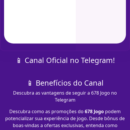
📱 Canal Oficial no Telegram!
📱 Benefícios do Canal
Descubra as vantagens de seguir a 678 Jogo no
Telegram
Descubra como as promoções do
678 Jogo
podem
potencializar sua experiência de jogo. Desde bônus de
boas-vindas a ofertas exclusivas, entenda como