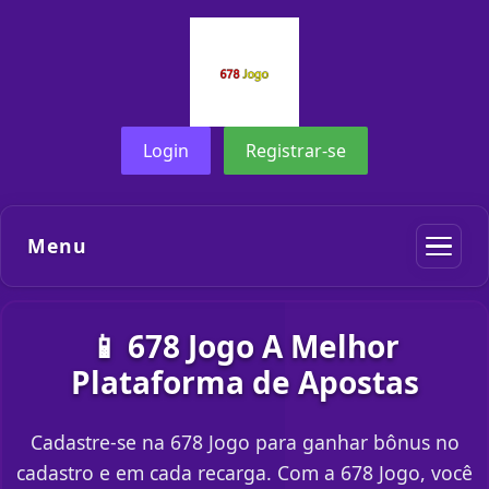
Login
Registrar-se
Menu
📱 678 Jogo A Melhor
Plataforma de Apostas
Cadastre-se na 678 Jogo para ganhar bônus no
cadastro e em cada recarga. Com a 678 Jogo, você