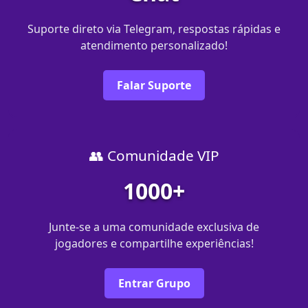
Suporte direto via Telegram, respostas rápidas e
atendimento personalizado!
Falar Suporte
👥 Comunidade VIP
1000+
Junte-se a uma comunidade exclusiva de
jogadores e compartilhe experiências!
Entrar Grupo