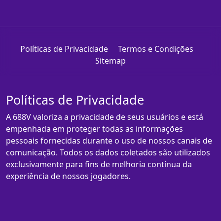
Políticas de Privacidade
Termos e Condições
Sitemap
Políticas de Privacidade
A 688V valoriza a privacidade de seus usuários e está
empenhada em proteger todas as informações
pessoais fornecidas durante o uso de nossos canais de
comunicação. Todos os dados coletados são utilizados
exclusivamente para fins de melhoria contínua da
experiência de nossos jogadores.