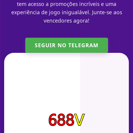
tem acesso a promoções incríveis e uma
experiência de jogo inigualável. Junte-se aos
vencedores agora!
SEGUIR NO TELEGRAM