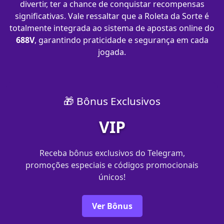
divertir, ter a chance de conquistar recompensas
significativas. Vale ressaltar que a Roleta da Sorte é
totalmente integrada ao sistema de apostas online do
688V
, garantindo praticidade e segurança em cada
jogada.
🎁 Bônus Exclusivos
VIP
Receba bônus exclusivos do Telegram,
promoções especiais e códigos promocionais
únicos!
Ver Bônus