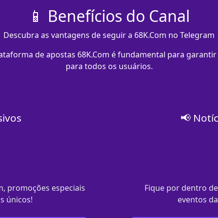
📱 Benefícios do Canal
Descubra as vantagens de seguir a 68K.Com no Telegram
ataforma de apostas 68K.Com é fundamental para garantir 
para todos os usuários.
sivos
📢 Notí
m, promoções especiais
Fique por dentro d
s únicos!
eventos da