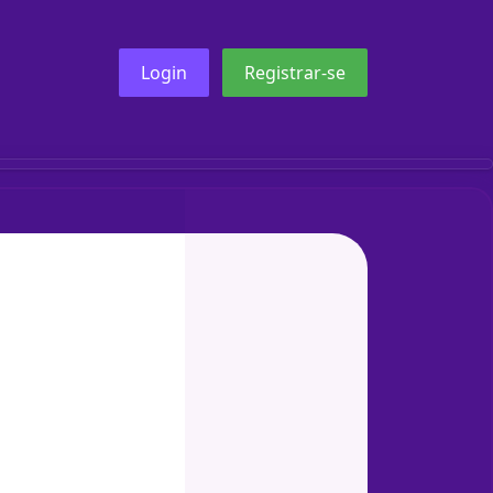
Login
Registrar-se