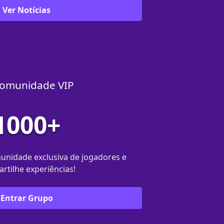
Ver Notícias
Comunidade VIP
1000+
unidade exclusiva de jogadores e
rtilhe experiências!
Entrar Grupo