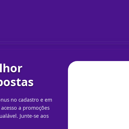
lhor
postas
ônus no cadastro e em
m acesso a promoções
ualável. Junte-se aos