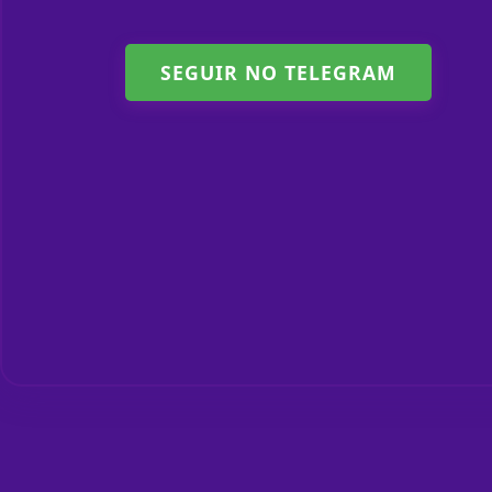
SEGUIR NO TELEGRAM