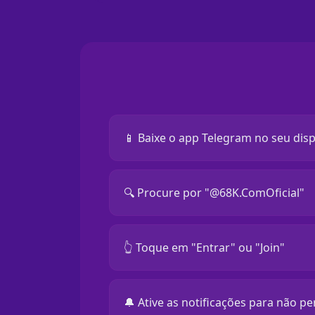
📱 Baixe o app Telegram no seu disp
🔍 Procure por "@68K.ComOficial"
👆 Toque em "Entrar" ou "Join"
🔔 Ative as notificações para não p