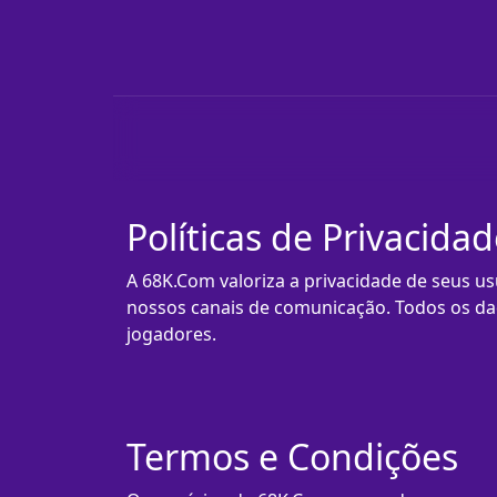
Políticas de Privacida
A 68K.Com valoriza a privacidade de seus u
nossos canais de comunicação. Todos os dad
jogadores.
Termos e Condições