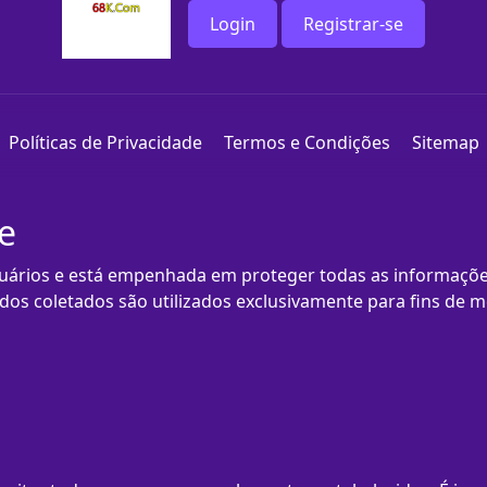
Login
Registrar-se
Políticas de Privacidade
Termos e Condições
Sitemap
de
suários e está empenhada em proteger todas as informaçõe
os coletados são utilizados exclusivamente para fins de m