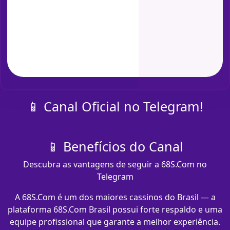
📱 Canal Oficial no Telegram!
📱 Benefícios do Canal
Descubra as vantagens de seguir a 68S.Com no
Telegram
A 68S.Com é um dos maiores cassinos do Brasil — a
plataforma 68S.Com Brasil possui forte respaldo e uma
equipe profissional que garante a melhor experiência.