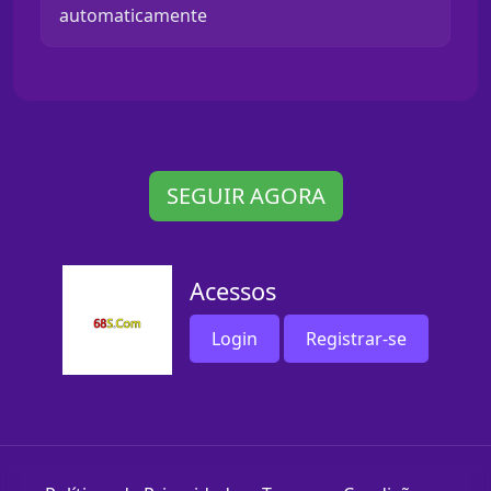
automaticamente
SEGUIR AGORA
Acessos
Login
Registrar-se