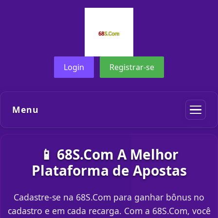
Login
Registrar-se
Menu
📱 68S.Com A Melhor
Plataforma de Apostas
Cadastre-se na 68S.Com para ganhar bônus no
cadastro e em cada recarga. Com a 68S.Com, você