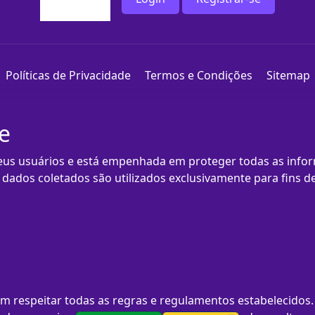
Políticas de Privacidade
Termos e Condições
Sitemap
de
seus usuários e está empenhada em proteger todas as info
dados coletados são utilizados exclusivamente para fins d
respeitar todas as regras e regulamentos estabelecidos. 