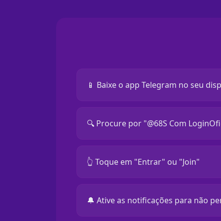
📱 Baixe o app Telegram no seu disp
🔍 Procure por "@68S Com LoginOfic
👆 Toque em "Entrar" ou "Join"
🔔 Ative as notificações para não p