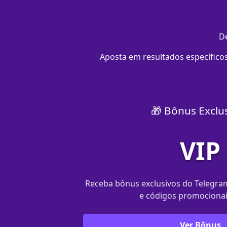
D
Aposta em resultados específic
🎁 Bônus Exclu
VIP
Receba bônus exclusivos do Telegra
e códigos promocionai
Ver Bônus