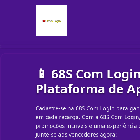
📱 68S Com Logi
Plataforma de A
Cadastre-se na 68S Com Login para gan
em cada recarga. Com a 68S Com Login,
promoções incríveis e uma experiência d
Junte-se aos vencedores agora!