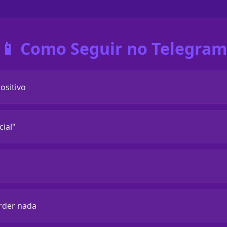
📱 Como Seguir no Telegram
ositivo
ial"
erder nada