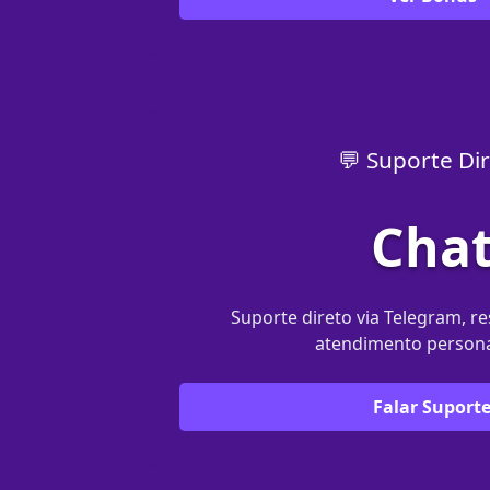
💬 Suporte Di
Cha
Suporte direto via Telegram, r
atendimento persona
Falar Suport