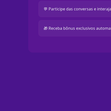
💬 Participe das conversas e interaj
🎁 Receba bônus exclusivos autom