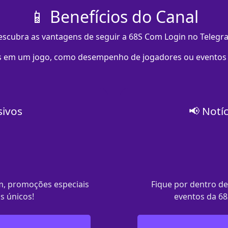
📱 Benefícios do Canal
escubra as vantagens de seguir a 68S Com Login no Telegr
os em um jogo, como desempenho de jogadores ou eventos e
sivos
📢 Notí
m, promoções especiais
Fique por dentro d
s únicos!
eventos da 68