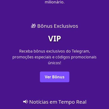
milionário.
🎁 Bônus Exclusivos
VIP
Receba bônus exclusivos do Telegram,
promoções especiais e códigos promocionais
únicos!
Ver Bônus
📢 Notícias em Tempo Real