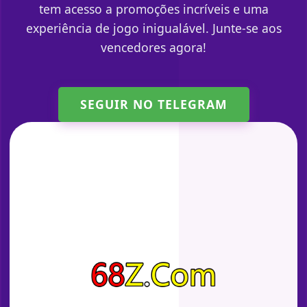
tem acesso a promoções incríveis e uma
experiência de jogo inigualável. Junte-se aos
vencedores agora!
SEGUIR NO TELEGRAM