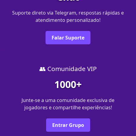
Suporte direto via Telegram, respostas rápidas e
atendimento personalizado!
Falar Suporte
👥 Comunidade VIP
1000+
Junte-se a uma comunidade exclusiva de
jogadores e compartilhe experiências!
Entrar Grupo