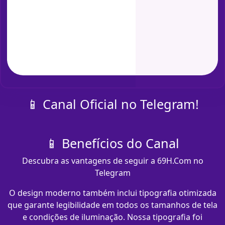
📱 Canal Oficial no Telegram!
📱 Benefícios do Canal
Descubra as vantagens de seguir a 69H.Com no
Telegram
O design moderno também inclui tipografia otimizada
que garante legibilidade em todos os tamanhos de tela
e condições de iluminação. Nossa tipografia foi