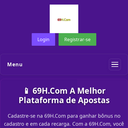
Login
Registrar-se
Menu
📱 69H.Com A Melhor
Plataforma de Apostas
Cadastre-se na 69H.Com para ganhar bônus no
cadastro e em cada recarga. Com a 69H.Com, você