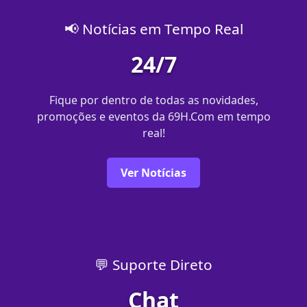
📢 Notícias em Tempo Real
24/7
Fique por dentro de todas as novidades,
promoções e eventos da 69H.Com em tempo
real!
Ver Notícias
💬 Suporte Direto
Chat