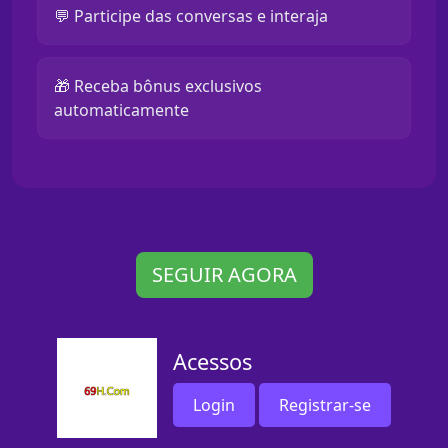
💬 Participe das conversas e interaja
🎁 Receba bônus exclusivos
automaticamente
SEGUIR AGORA
Acessos
Login
Registrar-se