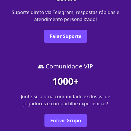
Suporte direto via Telegram, respostas rápidas e
atendimento personalizado!
Falar Suporte
👥 Comunidade VIP
1000+
Junte-se a uma comunidade exclusiva de
jogadores e compartilhe experiências!
Entrar Grupo