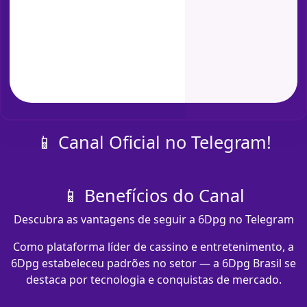
📱 Canal Oficial no Telegram!
📱 Benefícios do Canal
Descubra as vantagens de seguir a 6Dpg no Telegram
Como plataforma líder de cassino e entretenimento, a
6Dpg estabeleceu padrões no setor — a 6Dpg Brasil se
destaca por tecnologia e conquistas de mercado.