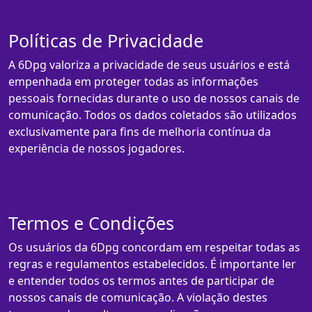
Políticas de Privacidade
A 6Dpg valoriza a privacidade de seus usuários e está
empenhada em proteger todas as informações
pessoais fornecidas durante o uso de nossos canais de
comunicação. Todos os dados coletados são utilizados
exclusivamente para fins de melhoria contínua da
experiência de nossos jogadores.
Termos e Condições
Os usuários da 6Dpg concordam em respeitar todas as
regras e regulamentos estabelecidos. É importante ler
e entender todos os termos antes de participar de
nossos canais de comunicação. A violação destes