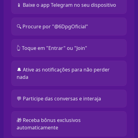
📱 Baixe o app Telegram no seu dispositivo
🔍 Procure por "@6DpgOficial"
👆 Toque em "Entrar" ou "Join"
🔔 Ative as notificações para não perder
nada
💬 Participe das conversas e interaja
🎁 Receba bônus exclusivos
automaticamente