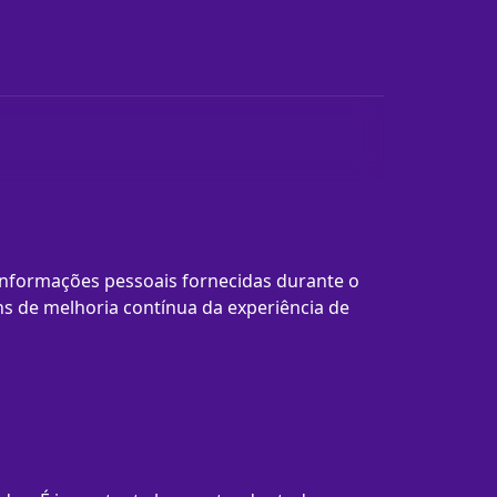
informações pessoais fornecidas durante o
ns de melhoria contínua da experiência de