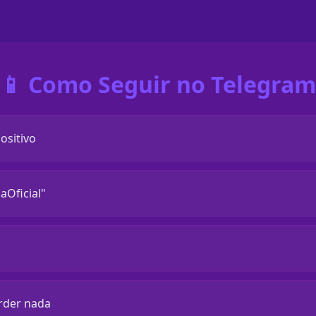
📱 Como Seguir no Telegram
ositivo
aOficial"
erder nada