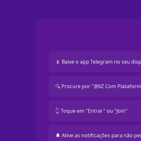
📱 Baixe o app Telegram no seu disp
🔍 Procure por "@6Z Com Plataform
👆 Toque em "Entrar" ou "Join"
🔔 Ative as notificações para não p