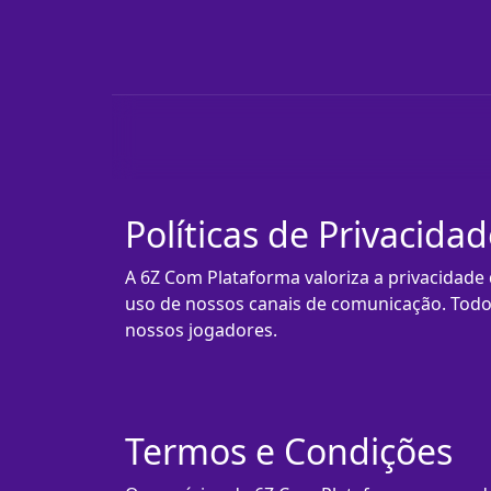
Políticas de Privacida
A 6Z Com Plataforma valoriza a privacidad
uso de nossos canais de comunicação. Todos
nossos jogadores.
Termos e Condições