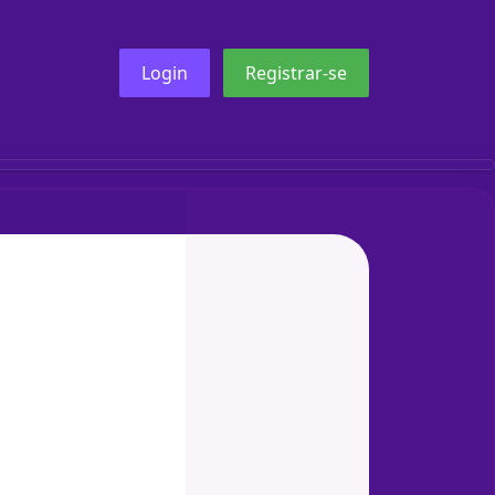
Login
Registrar-se