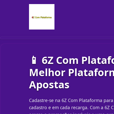
📱 6Z Com Plata
Melhor Platafor
Apostas
Cadastre-se na 6Z Com Plataforma par
cadastro e em cada recarga. Com a 6Z 