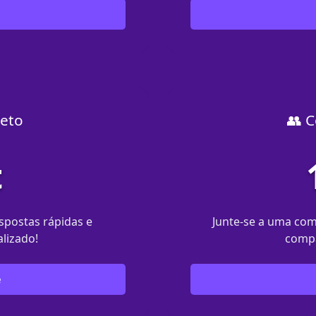
reto
👥 
t
espostas rápidas e
Junte-se a uma com
lizado!
compa
e