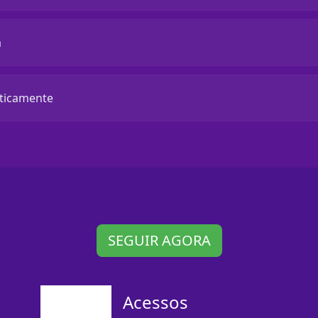
a
aticamente
SEGUIR AGORA
Acessos