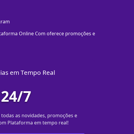
egram
ataforma Online Com oferece promoções e
cias em Tempo Real
24/7
e todas as novidades, promoções e
om Plataforma em tempo real!