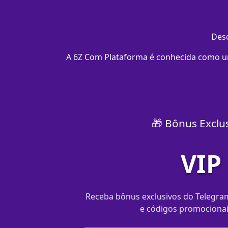
Desc
A 6Z Com Plataforma é conhecida como u
🎁 Bônus Exclu
VIP
Receba bônus exclusivos do Telegra
e códigos promocionai