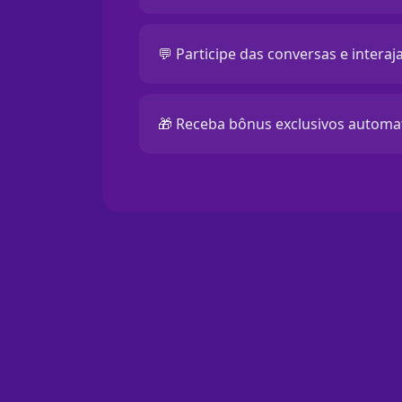
💬 Participe das conversas e interaj
🎁 Receba bônus exclusivos autom