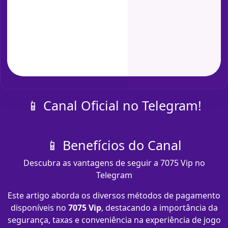
📱 Canal Oficial no Telegram!
📱 Benefícios do Canal
Descubra as vantagens de seguir a 7075 Vip no
Telegram
Este artigo aborda os diversos métodos de pagamento
disponíveis no
7075 Vip
, destacando a importância da
segurança, taxas e conveniência na experiência de jogo