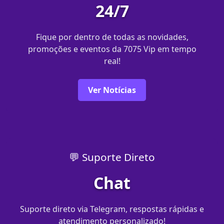
24/7
Fique por dentro de todas as novidades,
promoções e eventos da 7075 Vip em tempo
real!
Ver Notícias
💬 Suporte Direto
Chat
Suporte direto via Telegram, respostas rápidas e
atendimento personalizado!