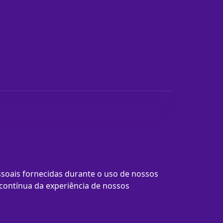
ssoais fornecidas durante o uso de nossos
 contínua da experiência de nossos