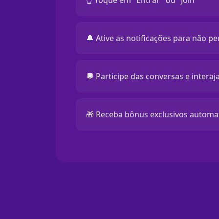
👆 Toque em "Entrar" ou "Join"
🔔 Ative as notificações para não p
💬 Participe das conversas e interaj
🎁 Receba bônus exclusivos autom