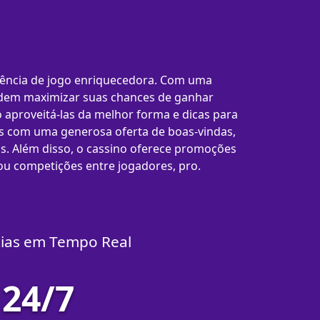
iência de jogo enriquecedora. Com uma
podem maximizar suas chances de ganhar
 aproveitá-las da melhor forma e dicas para
os com uma generosa oferta de boas-vindas,
os. Além disso, o cassino oferece promoções
ou competições entre jogadores, pro.
cias em Tempo Real
24/7