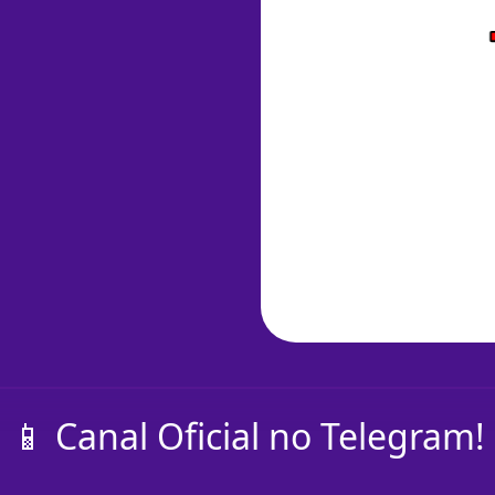
📱 Canal Oficial no Telegram!