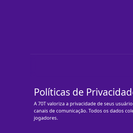
Políticas de Privacida
A 70T valoriza a privacidade de seus usuár
canais de comunicação. Todos os dados cole
jogadores.