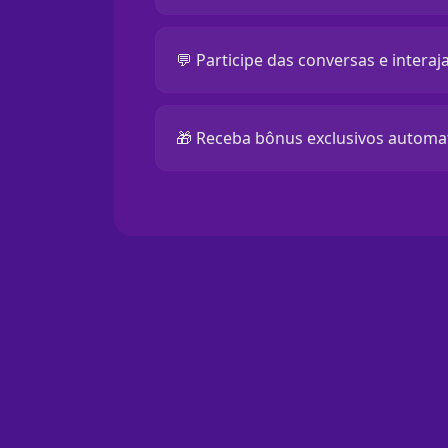
💬 Participe das conversas e interaj
🎁 Receba bônus exclusivos autom