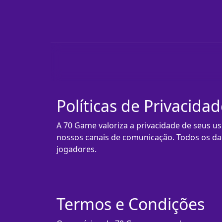
Políticas de Privacida
A 70 Game valoriza a privacidade de seus 
nossos canais de comunicação. Todos os dad
jogadores.
Termos e Condições