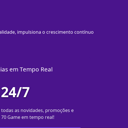
ualidade, impulsiona o crescimento contínuo
cias em Tempo Real
24/7
e todas as novidades, promoções e
 70 Game em tempo real!