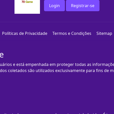
Login
Registrar-se
Políticas de Privacidade
Termos e Condições
Sitemap
de
usuários e está empenhada em proteger todas as informaçõe
os coletados são utilizados exclusivamente para fins de m