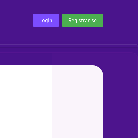
Login
Registrar-se