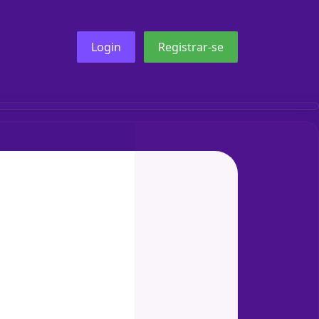
Login
Registrar-se