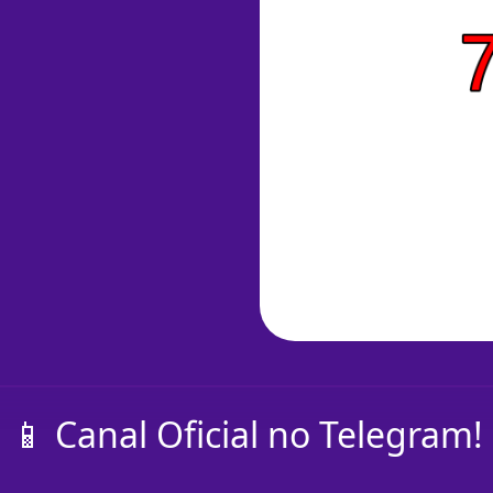
📱 Canal Oficial no Telegram!