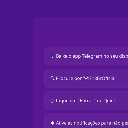
📱 Baixe o app Telegram no seu disp
🔍 Procure por "@718BrOficial"
👆 Toque em "Entrar" ou "Join"
🔔 Ative as notificações para não p