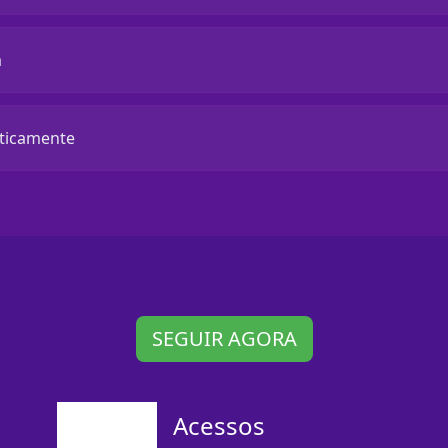
a
aticamente
SEGUIR AGORA
Acessos