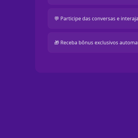
💬 Participe das conversas e interaj
🎁 Receba bônus exclusivos autom