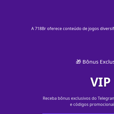
A 718Br oferece conteúdo de jogos diversif
🎁 Bônus Exclu
VIP
Receba bônus exclusivos do Telegra
e códigos promocionai