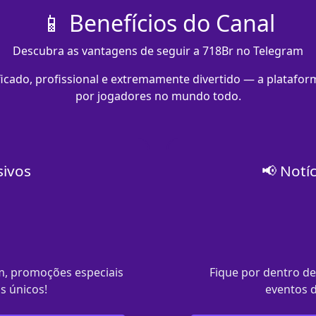
📱 Benefícios do Canal
Descubra as vantagens de seguir a 718Br no Telegram
icado, profissional e extremamente divertido — a plataform
por jogadores no mundo todo.
sivos
📢 Notí
m, promoções especiais
Fique por dentro d
s únicos!
eventos 