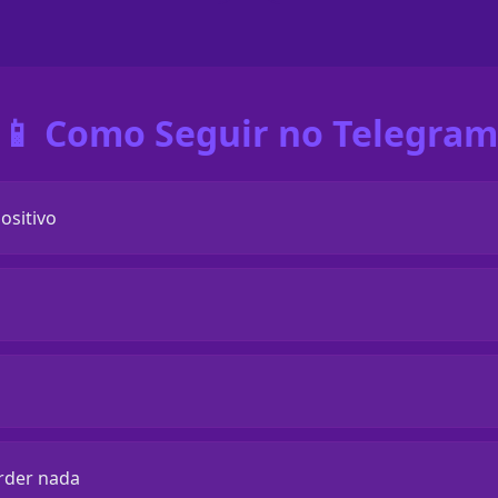
📱 Como Seguir no Telegram
ositivo
erder nada