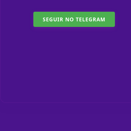
SEGUIR NO TELEGRAM