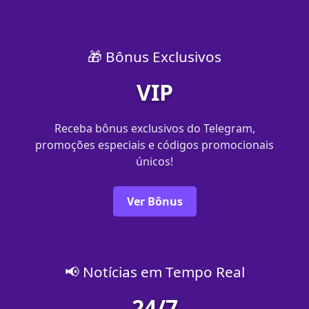
🎁 Bônus Exclusivos
VIP
Receba bônus exclusivos do Telegram,
promoções especiais e códigos promocionais
únicos!
Ver Bônus
📢 Notícias em Tempo Real
24/7