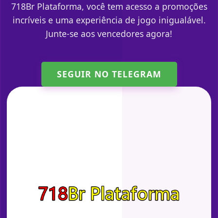
718Br Plataforma, você tem acesso a promoções
incríveis e uma experiência de jogo inigualável.
Junte-se aos vencedores agora!
SEGUIR NO TELEGRAM