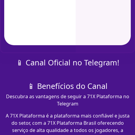
📱 Canal Oficial no Telegram!
📱 Benefícios do Canal
Descubra as vantagens de seguir a 71X Plataforma no
Telegram
A 71X Plataforma é a plataforma mais confiável e justa
do setor, com a 71X Plataforma Brasil oferecendo
serviço de alta qualidade a todos os jogadores, a