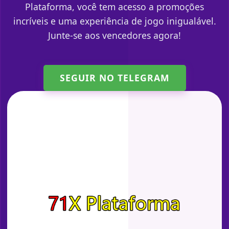
Plataforma, você tem acesso a promoções
incríveis e uma experiência de jogo inigualável.
Junte-se aos vencedores agora!
SEGUIR NO TELEGRAM