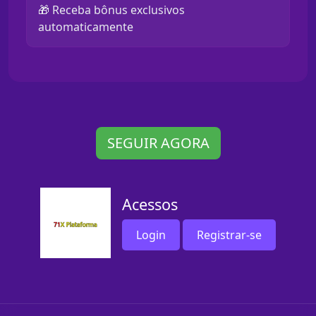
🎁 Receba bônus exclusivos
automaticamente
SEGUIR AGORA
Acessos
Login
Registrar-se