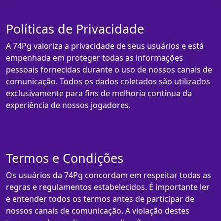
Políticas de Privacidade
A 74Pg valoriza a privacidade de seus usuários e está
empenhada em proteger todas as informações
pessoais fornecidas durante o uso de nossos canais de
comunicação. Todos os dados coletados são utilizados
exclusivamente para fins de melhoria contínua da
experiência de nossos jogadores.
Termos e Condições
Os usuários da 74Pg concordam em respeitar todas as
regras e regulamentos estabelecidos. É importante ler
e entender todos os termos antes de participar de
nossos canais de comunicação. A violação destes