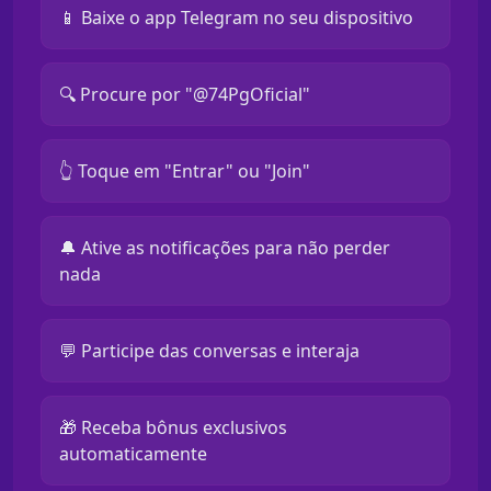
📱 Baixe o app Telegram no seu dispositivo
🔍 Procure por "@74PgOficial"
👆 Toque em "Entrar" ou "Join"
🔔 Ative as notificações para não perder
nada
💬 Participe das conversas e interaja
🎁 Receba bônus exclusivos
automaticamente