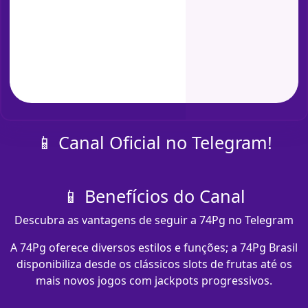
📱 Canal Oficial no Telegram!
📱 Benefícios do Canal
Descubra as vantagens de seguir a 74Pg no Telegram
A 74Pg oferece diversos estilos e funções; a 74Pg Brasil
disponibiliza desde os clássicos slots de frutas até os
mais novos jogos com jackpots progressivos.