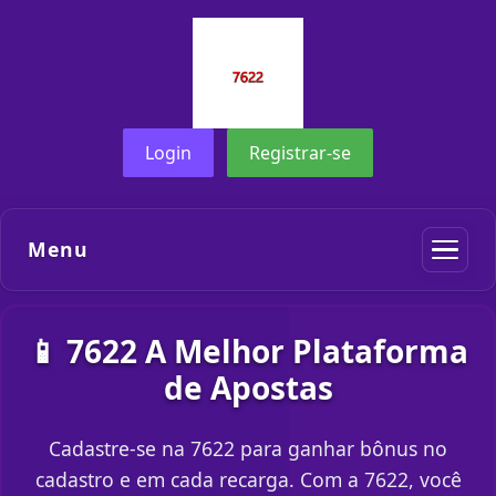
Login
Registrar-se
Menu
📱 7622 A Melhor Plataforma
de Apostas
Cadastre-se na 7622 para ganhar bônus no
cadastro e em cada recarga. Com a 7622, você