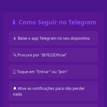
📱 Como Seguir no Telegram
📱 Baixe o app Telegram no seu dispositivo
🔍 Procure por "@7622Oficial"
👆 Toque em "Entrar" ou "Join"
🔔 Ative as notificações para não perder
nada