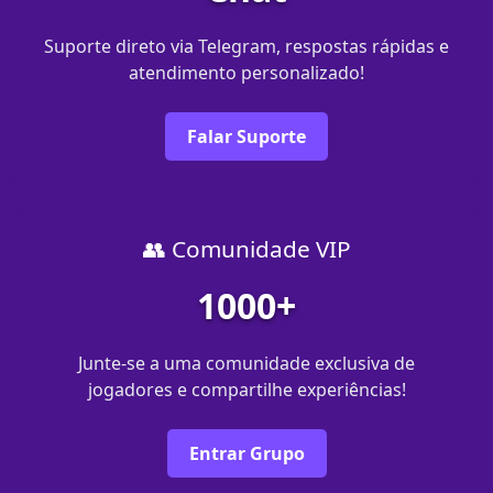
Suporte direto via Telegram, respostas rápidas e
atendimento personalizado!
Falar Suporte
👥 Comunidade VIP
1000+
Junte-se a uma comunidade exclusiva de
jogadores e compartilhe experiências!
Entrar Grupo