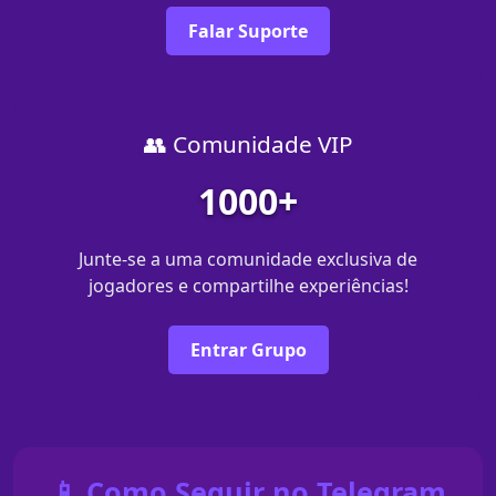
Falar Suporte
👥 Comunidade VIP
1000+
Junte-se a uma comunidade exclusiva de
jogadores e compartilhe experiências!
Entrar Grupo
📱 Como Seguir no Telegram