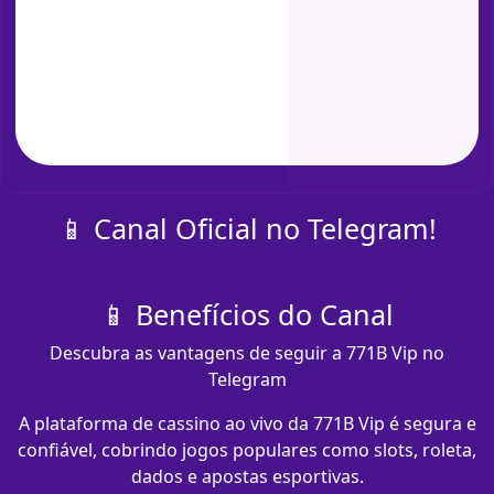
📱 Canal Oficial no Telegram!
📱 Benefícios do Canal
Descubra as vantagens de seguir a 771B Vip no
Telegram
A plataforma de cassino ao vivo da 771B Vip é segura e
confiável, cobrindo jogos populares como slots, roleta,
dados e apostas esportivas.