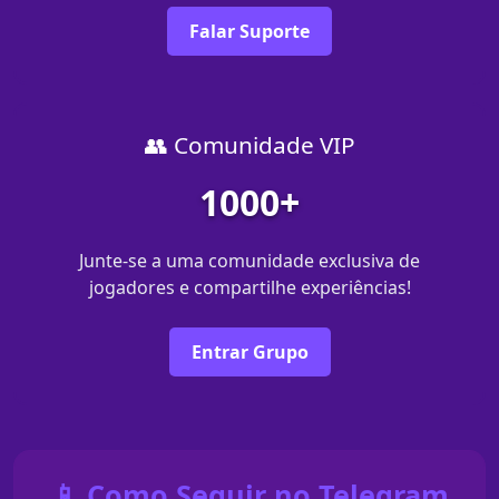
Falar Suporte
👥 Comunidade VIP
1000+
Junte-se a uma comunidade exclusiva de
jogadores e compartilhe experiências!
Entrar Grupo
📱 Como Seguir no Telegram