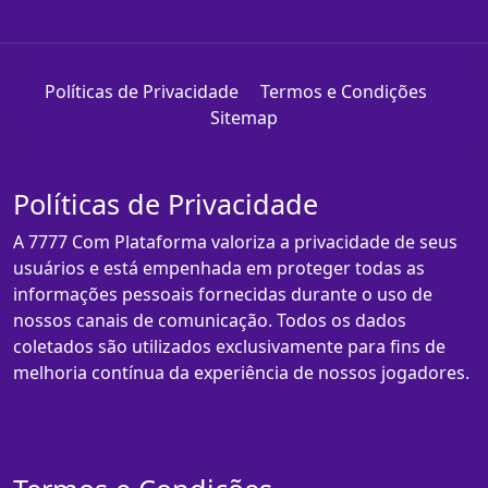
Políticas de Privacidade
Termos e Condições
Sitemap
Políticas de Privacidade
A 7777 Com Plataforma valoriza a privacidade de seus
usuários e está empenhada em proteger todas as
informações pessoais fornecidas durante o uso de
nossos canais de comunicação. Todos os dados
coletados são utilizados exclusivamente para fins de
melhoria contínua da experiência de nossos jogadores.