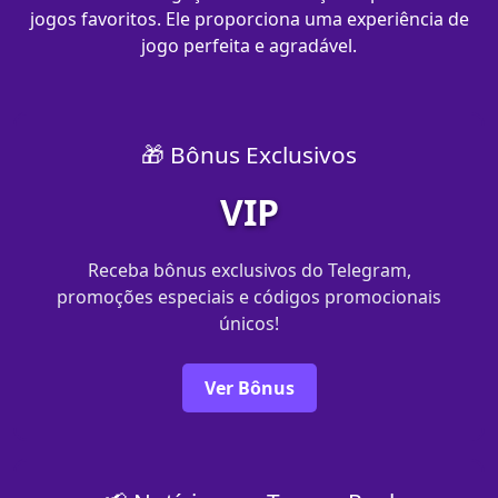
jogos favoritos. Ele proporciona uma experiência de
jogo perfeita e agradável.
🎁 Bônus Exclusivos
VIP
Receba bônus exclusivos do Telegram,
promoções especiais e códigos promocionais
únicos!
Ver Bônus