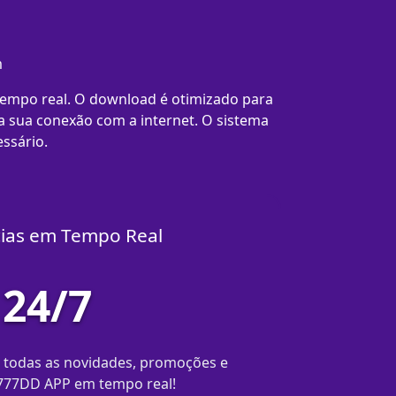
m
tempo real. O download é otimizado para
 sua conexão com a internet. O sistema
ssário.
cias em Tempo Real
24/7
e todas as novidades, promoções e
777DD APP em tempo real!