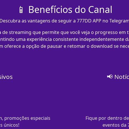
📱 Benefícios do Canal
Descubra as vantagens de seguir a 777DD APP no Telegra
ia de streaming que permite que você veja o progresso em 
antindo uma experiência consistente independentemente da
 oferece a opção de pausar e retomar o download se nece
sivos
📢 Notí
m, promoções especiais
Fique por dentro d
s únicos!
eventos da 