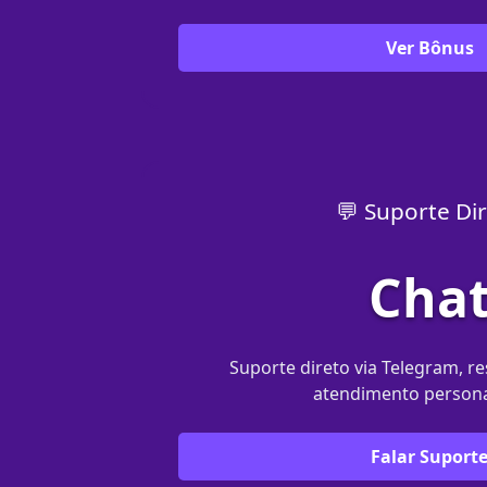
Ver Bônus
💬 Suporte Di
Cha
Suporte direto via Telegram, r
atendimento persona
Falar Suport