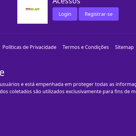
Acessos
Login
Registrar-se
Políticas de Privacidade
Termos e Condições
Sitemap
de
s usuários e está empenhada em proteger todas as informaç
os coletados são utilizados exclusivamente para fins de m