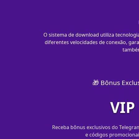
O sistema de download utiliza tecnolog
diferentes velocidades de conexão, gar
também
🎁 Bônus Exclu
VIP
Receba bônus exclusivos do Telegra
e códigos promocionai