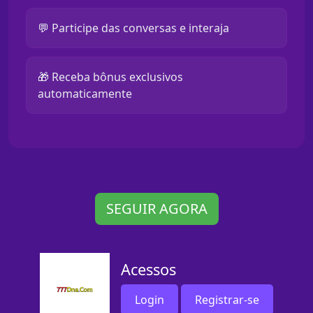
💬 Participe das conversas e interaja
🎁 Receba bônus exclusivos
automaticamente
SEGUIR AGORA
Acessos
Login
Registrar-se