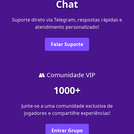
Chat
Suporte direto via Telegram, respostas rápidas e
atendimento personalizado!
Falar Suporte
👥 Comunidade VIP
1000+
Junte-se a uma comunidade exclusiva de
jogadores e compartilhe experiências!
Entrar Grupo