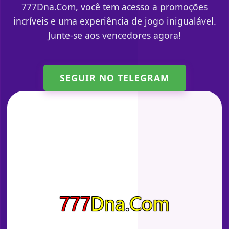
777Dna.Com, você tem acesso a promoções
incríveis e uma experiência de jogo inigualável.
Junte-se aos vencedores agora!
SEGUIR NO TELEGRAM