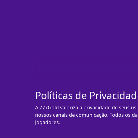
Políticas de Privacida
A 777Gold valoriza a privacidade de seus u
nossos canais de comunicação. Todos os dad
jogadores.