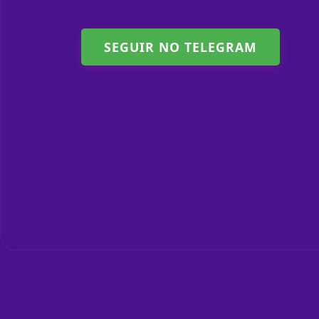
SEGUIR NO TELEGRAM