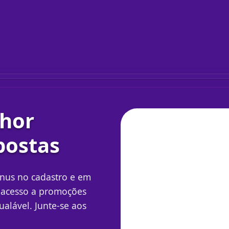
lhor
postas
nus no cadastro e em
 acesso a promoções
ualável. Junte-se aos