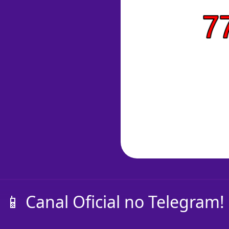
📱 Canal Oficial no Telegram!