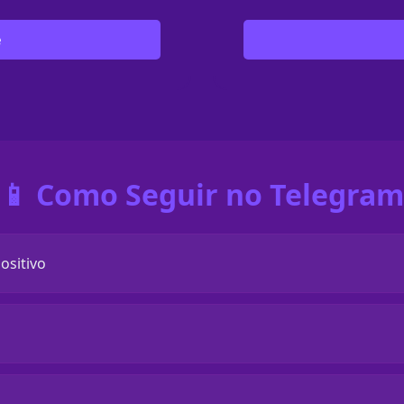
e
📱 Como Seguir no Telegram
ositivo