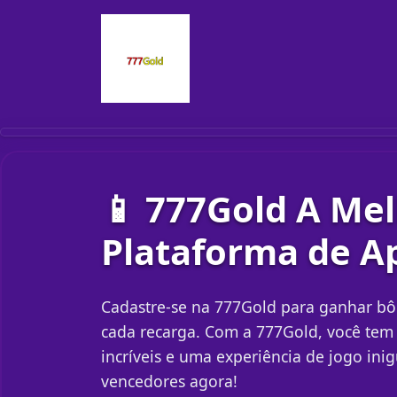
📱 777Gold A Me
Plataforma de A
Cadastre-se na 777Gold para ganhar bô
cada recarga. Com a 777Gold, você tem
incríveis e uma experiência de jogo inig
vencedores agora!