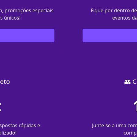
m, promoções especiais
Fique por dentro d
s únicos!
eventos d
reto
👥 
t
espostas rápidas e
Junte-se a uma com
lizado!
compa