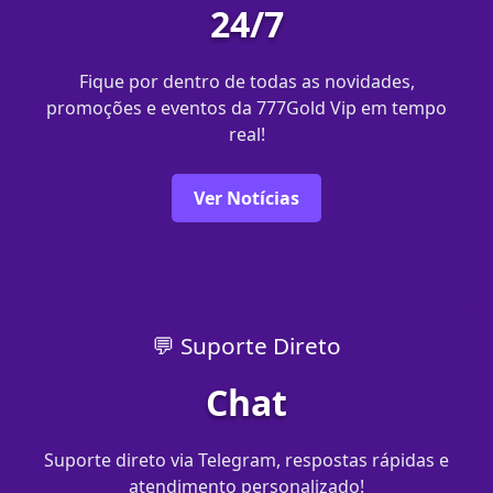
24/7
Fique por dentro de todas as novidades,
promoções e eventos da 777Gold Vip em tempo
real!
Ver Notícias
💬 Suporte Direto
Chat
Suporte direto via Telegram, respostas rápidas e
atendimento personalizado!