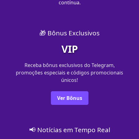
contínua.
🎁 Bônus Exclusivos
VIP
Receba bônus exclusivos do Telegram,
promoções especiais e códigos promocionais
únicos!
Ver Bônus
📢 Notícias em Tempo Real