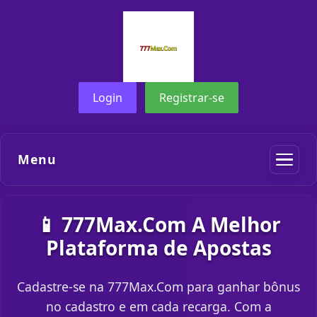
Login
Registrar-se
Menu
📱 777Max.Com A Melhor
Plataforma de Apostas
Cadastre-se na 777Max.Com para ganhar bônus
no cadastro e em cada recarga. Com a