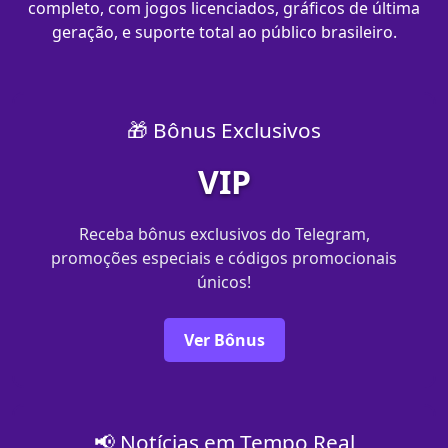
completo, com jogos licenciados, gráficos de última
geração, e suporte total ao público brasileiro.
🎁 Bônus Exclusivos
VIP
Receba bônus exclusivos do Telegram,
promoções especiais e códigos promocionais
únicos!
Ver Bônus
📢 Notícias em Tempo Real