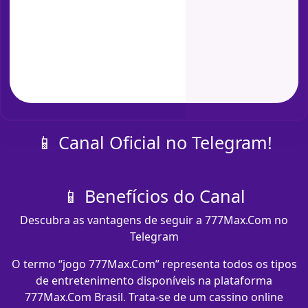
📱 Canal Oficial no Telegram!
📱 Benefícios do Canal
Descubra as vantagens de seguir a 777Max.Com no
Telegram
O termo “jogo 777Max.Com” representa todos os tipos
de entretenimento disponíveis na plataforma
777Max.Com Brasil. Trata-se de um cassino online