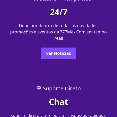
24/7
Fique por dentro de todas as novidades,
promoções e eventos da 777Max.Com em tempo
real!
Ver Notícias
💬 Suporte Direto
Chat
Suporte direto via Telegram, respostas rápidas e