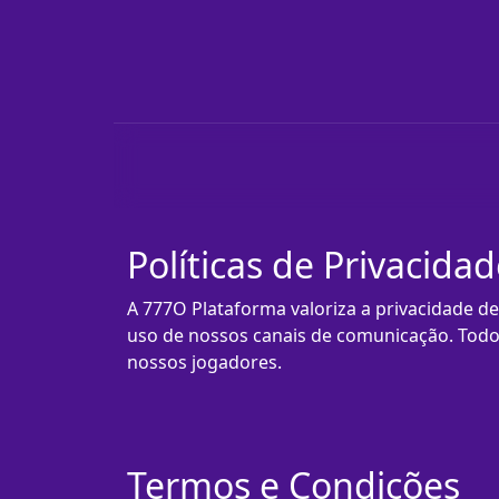
Políticas de Privacida
A 777O Plataforma valoriza a privacidade d
uso de nossos canais de comunicação. Todos
nossos jogadores.
Termos e Condições