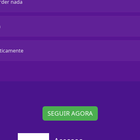
erder nada
a
aticamente
SEGUIR AGORA