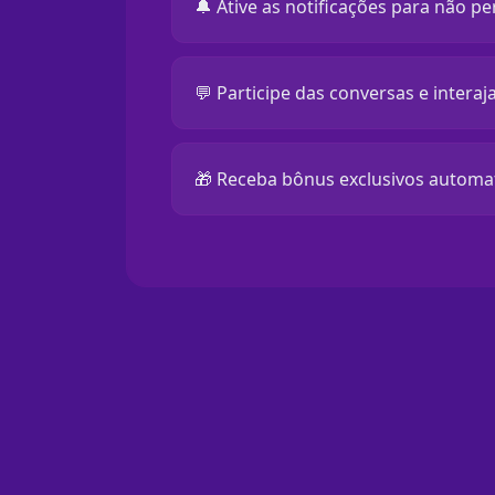
🔔 Ative as notificações para não p
💬 Participe das conversas e interaj
🎁 Receba bônus exclusivos autom