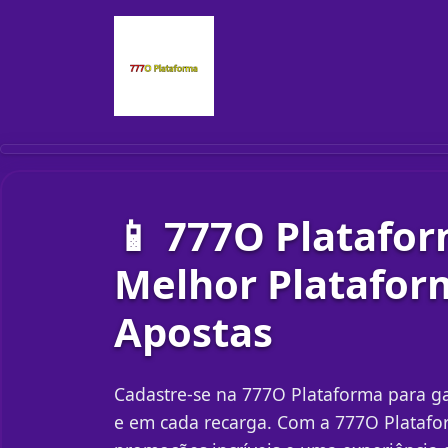
📱 777O Platafo
Melhor Platafor
Apostas
Cadastre-se na 777O Plataforma para g
e em cada recarga. Com a 777O Platafo