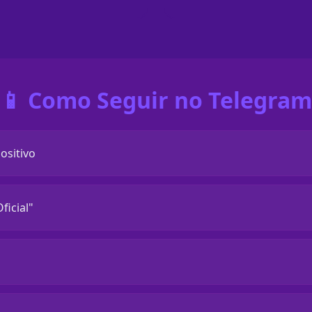
📱 Como Seguir no Telegram
ositivo
icial"