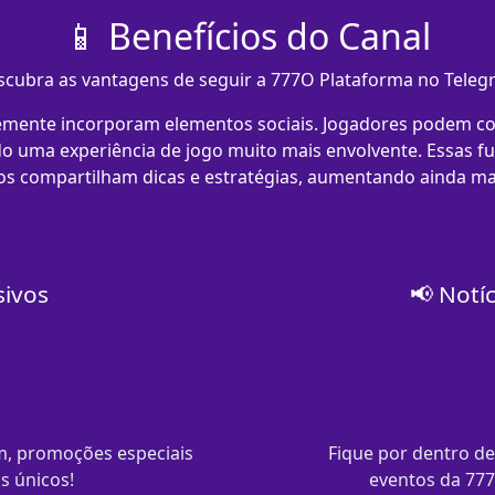
📱 Benefícios do Canal
cubra as vantagens de seguir a 777O Plataforma no Tele
ntemente incorporam elementos sociais. Jogadores podem 
ndo uma experiência de jogo muito mais envolvente. Essas 
s compartilham dicas e estratégias, aumentando ainda mai
sivos
📢 Notí
m, promoções especiais
Fique por dentro d
s únicos!
eventos da 777