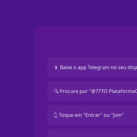
📱 Baixe o app Telegram no seu disp
🔍 Procure por "@777O PlataformaOf
👆 Toque em "Entrar" ou "Join"