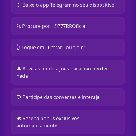
📱 Baixe o app Telegram no seu dispositivo
🔍 Procure por "@777RROficial"
👆 Toque em "Entrar" ou "Join"
🔔 Ative as notificações para não perder
nada
💬 Participe das conversas e interaja
🎁 Receba bônus exclusivos
automaticamente