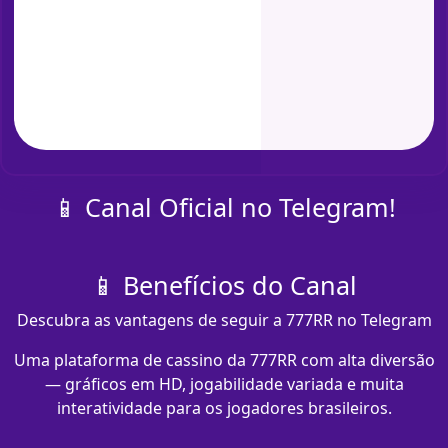
📱 Canal Oficial no Telegram!
📱 Benefícios do Canal
Descubra as vantagens de seguir a 777RR no Telegram
Uma plataforma de cassino da 777RR com alta diversão
— gráficos em HD, jogabilidade variada e muita
interatividade para os jogadores brasileiros.