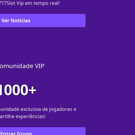
777Slot Vip em tempo real!
Ver Notícias
Comunidade VIP
1000+
unidade exclusiva de jogadores e
rtilhe experiências!
Entrar Grupo