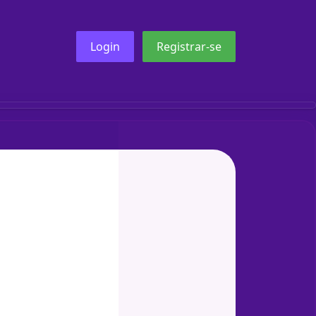
Login
Registrar-se