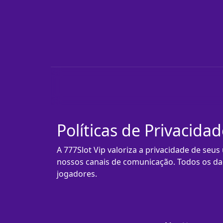
Políticas de Privacida
A 777Slot Vip valoriza a privacidade de se
nossos canais de comunicação. Todos os dad
jogadores.