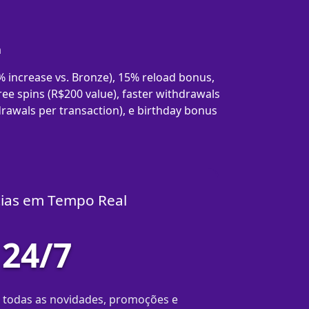
m
0% increase vs. Bronze), 15% reload bonus,
ee spins (R$200 value), faster withdrawals
drawals per transaction), e birthday bonus
cias em Tempo Real
24/7
e todas as novidades, promoções e