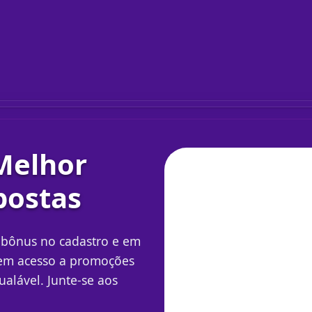
 Melhor
postas
 bônus no cadastro e em
tem acesso a promoções
ualável. Junte-se aos