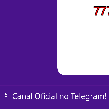
📱 Canal Oficial no Telegram!