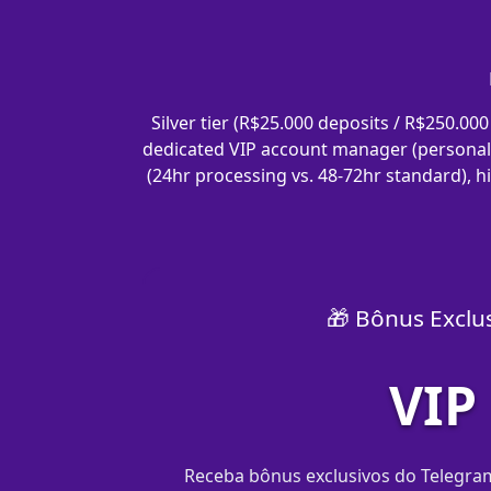
Silver tier (R$25.000 deposits / R$250.00
dedicated VIP account manager (personaliz
(24hr processing vs. 48-72hr standard), h
🎁 Bônus Exclu
VIP
Receba bônus exclusivos do Telegra