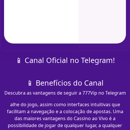
📱 Canal Oficial no Telegram!
📱 Benefícios do Canal
Descubra as vantagens de seguir a 777Vip no Telegram
alhe do jogo, assim como interfaces intuitivas que
facilitam a navegação e a colocação de apostas. Uma
das maiores vantagens do Cassino ao Vivo é a
possibilidade de jogar de qualquer lugar, a qualquer