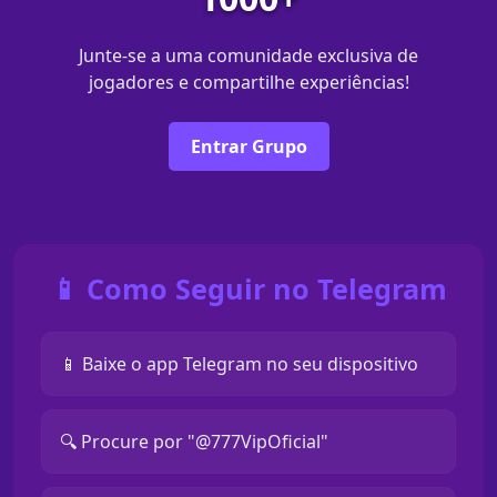
Junte-se a uma comunidade exclusiva de
jogadores e compartilhe experiências!
Entrar Grupo
📱 Como Seguir no Telegram
📱 Baixe o app Telegram no seu dispositivo
🔍 Procure por "@777VipOficial"