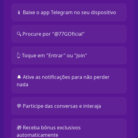
📱 Baixe o app Telegram no seu dispositivo
🔍 Procure por "@77GOficial"
👆 Toque em "Entrar" ou "Join"
🔔 Ative as notificações para não perder
nada
💬 Participe das conversas e interaja
🎁 Receba bônus exclusivos
automaticamente