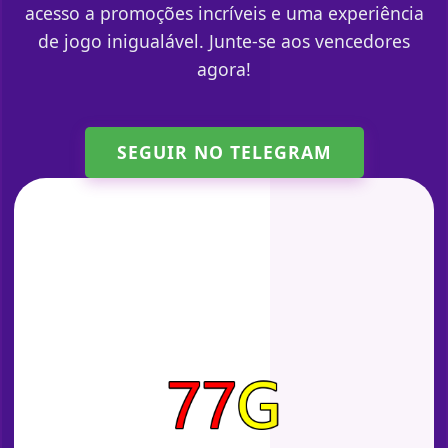
acesso a promoções incríveis e uma experiência
de jogo inigualável. Junte-se aos vencedores
agora!
SEGUIR NO TELEGRAM