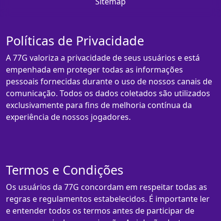
Sitemap
Políticas de Privacidade
A 77G valoriza a privacidade de seus usuários e está
empenhada em proteger todas as informações
pessoais fornecidas durante o uso de nossos canais de
comunicação. Todos os dados coletados são utilizados
exclusivamente para fins de melhoria contínua da
experiência de nossos jogadores.
Termos e Condições
Os usuários da 77G concordam em respeitar todas as
regras e regulamentos estabelecidos. É importante ler
e entender todos os termos antes de participar de