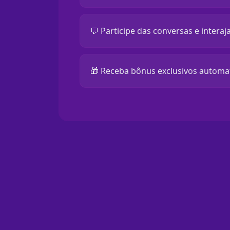
💬 Participe das conversas e interaj
🎁 Receba bônus exclusivos autom