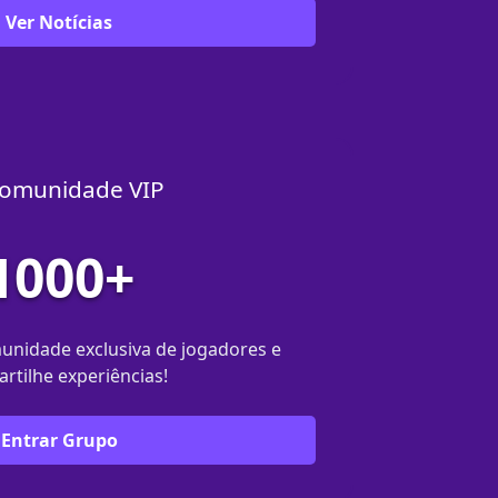
Ver Notícias
Comunidade VIP
1000+
unidade exclusiva de jogadores e
rtilhe experiências!
Entrar Grupo