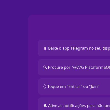
📱 Baixe o app Telegram no seu disp
🔍 Procure por "@77G PlataformaOfi
👆 Toque em "Entrar" ou "Join"
🔔 Ative as notificações para não p