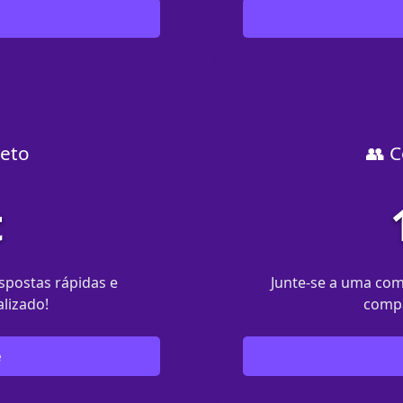
reto
👥 
t
espostas rápidas e
Junte-se a uma com
lizado!
compa
e