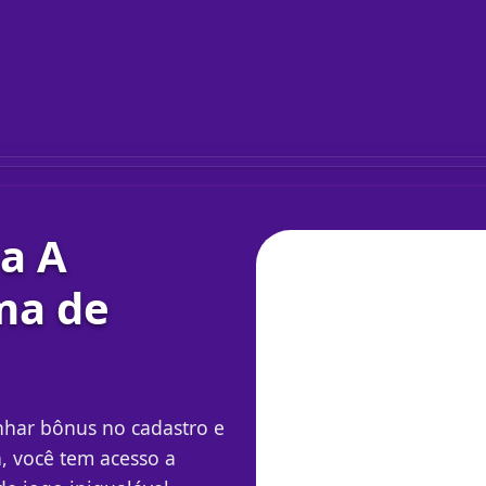
a A
ma de
nhar bônus no cadastro e
, você tem acesso a