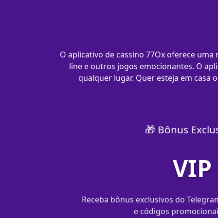
O aplicativo de cassino 77Ox oferece uma m
line e outros jogos emocionantes. O apl
qualquer lugar. Quer esteja em casa 
🎁 Bônus Exclu
VIP
Receba bônus exclusivos do Telegra
e códigos promocionai