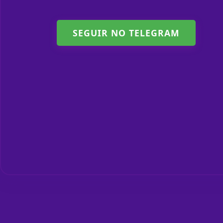
SEGUIR NO TELEGRAM