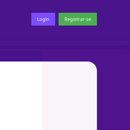
Login
Registrar-se