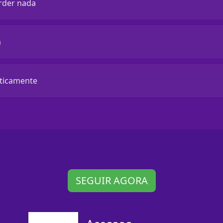
erder nada
a
aticamente
SEGUIR AGORA