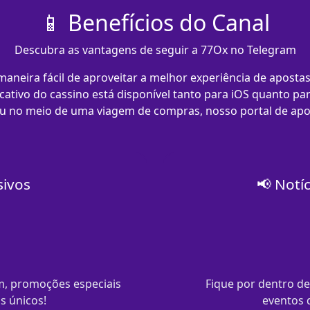
📱 Benefícios do Canal
Descubra as vantagens de seguir a 77Ox no Telegram
aneira fácil de aproveitar a melhor experiência de aposta
icativo do cassino está disponível tanto para iOS quanto pa
ou no meio de uma viagem de compras, nosso portal de apos
sivos
📢 Notí
m, promoções especiais
Fique por dentro d
s únicos!
eventos 