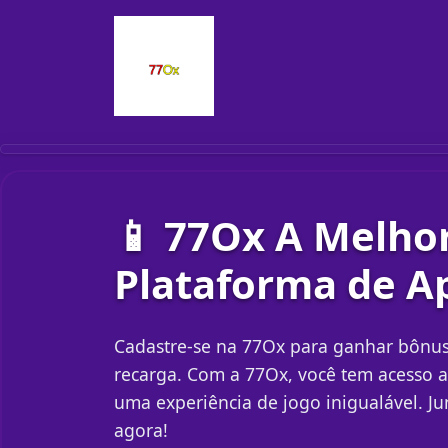
📱 77Ox A Melho
Plataforma de A
Cadastre-se na 77Ox para ganhar bônus
recarga. Com a 77Ox, você tem acesso a
uma experiência de jogo inigualável. J
agora!