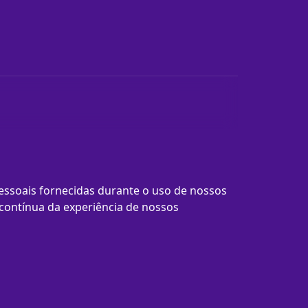
essoais fornecidas durante o uso de nossos
 contínua da experiência de nossos