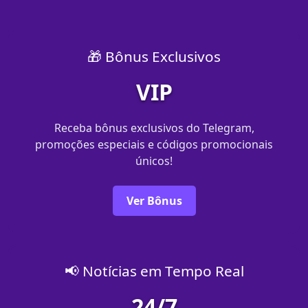
🎁 Bônus Exclusivos
VIP
Receba bônus exclusivos do Telegram,
promoções especiais e códigos promocionais
únicos!
Ver Bônus
📢 Notícias em Tempo Real
24/7