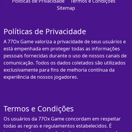
Políticas de Privacidade
Termos e Condições
Sitemap
Políticas de Privacidade
A 77Ox Game valoriza a privacidade de seus usuários e
está empenhada em proteger todas as informações
pessoais fornecidas durante o uso de nossos canais de
comunicação. Todos os dados coletados são utilizados
exclusivamente para fins de melhoria contínua da
experiência de nossos jogadores.
Termos e Condições
Os usuários da 77Ox Game concordam em respeitar
todas as regras e regulamentos estabelecidos. É