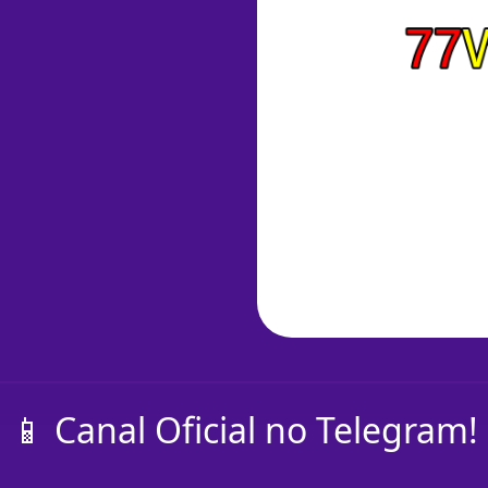
📱 Canal Oficial no Telegram!