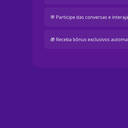
💬 Participe das conversas e interaj
🎁 Receba bônus exclusivos autom