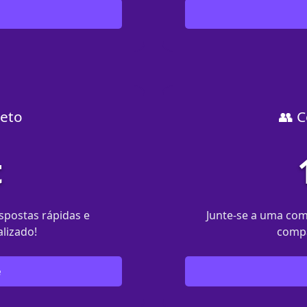
reto
👥 
t
espostas rápidas e
Junte-se a uma com
lizado!
compa
e