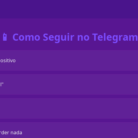
📱 Como Seguir no Telegram
ositivo
l"
erder nada