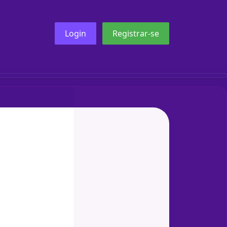
Login
Registrar-se