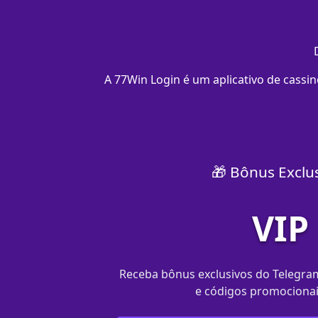
A 77Win Login é um aplicativo de cassin
🎁 Bônus Exclu
VIP
Receba bônus exclusivos do Telegra
e códigos promocionai