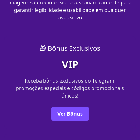
imagens são redimensionados dinamicamente para
garantir legibilidade e usabilidade em qualquer
dispositivo.
🎁 Bônus Exclusivos
VIP
Receba bônus exclusivos do Telegram,
promoções especiais e códigos promocionais
únicos!
Ver Bônus