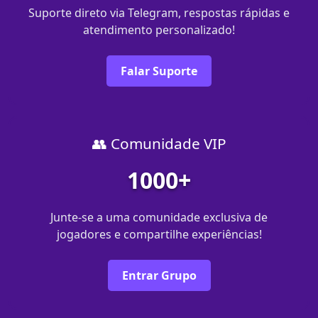
Suporte direto via Telegram, respostas rápidas e
atendimento personalizado!
Falar Suporte
👥 Comunidade VIP
1000+
Junte-se a uma comunidade exclusiva de
jogadores e compartilhe experiências!
Entrar Grupo