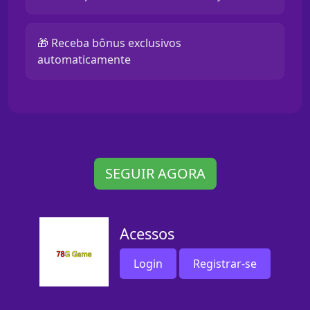
🎁 Receba bônus exclusivos
automaticamente
SEGUIR AGORA
Acessos
Login
Registrar-se