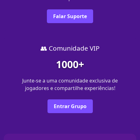
Falar Suporte
👥 Comunidade VIP
1000+
Junte-se a uma comunidade exclusiva de
jogadores e compartilhe experiências!
Entrar Grupo