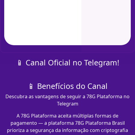
📱 Canal Oficial no Telegram!
📱 Benefícios do Canal
Descubra as vantagens de seguir a 78G Plataforma no
Telegram
A 78G Plataforma aceita múltiplas formas de
pagamento — a plataforma 78G Plataforma Brasil
prioriza a segurança da informação com criptografia