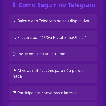
📱 Como Seguir no Telegram
📱 Baixe o app Telegram no seu dispositivo
🔍 Procure por "@78G PlataformaOficial"
👆 Toque em "Entrar" ou "Join"
🔔 Ative as notificações para não perder
nada
💬 Participe das conversas e interaja