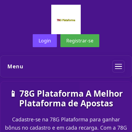
Login
Registrar-se
Menu
📱 78G Plataforma A Melhor
Plataforma de Apostas
Cadastre-se na 78G Plataforma para ganhar
bônus no cadastro e em cada recarga. Com a 78G