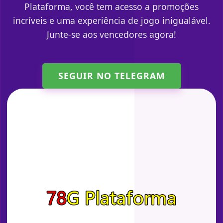
Plataforma, você tem acesso a promoções
incríveis e uma experiência de jogo inigualável.
Junte-se aos vencedores agora!
SEGUIR NO TELEGRAM