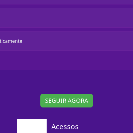
a
aticamente
SEGUIR AGORA
Acessos