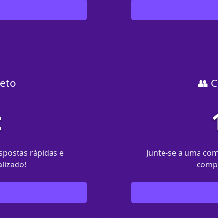
reto
👥 
t
espostas rápidas e
Junte-se a uma com
lizado!
compa
e