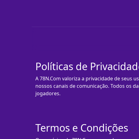
Políticas de Privacida
A 78N.Com valoriza a privacidade de seus 
nossos canais de comunicação. Todos os dad
jogadores.
Termos e Condições