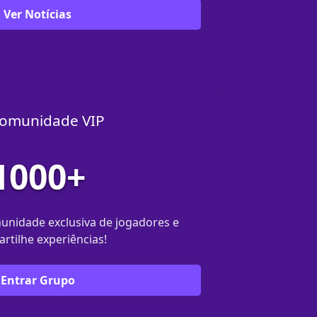
Ver Notícias
Comunidade VIP
1000+
unidade exclusiva de jogadores e
rtilhe experiências!
Entrar Grupo