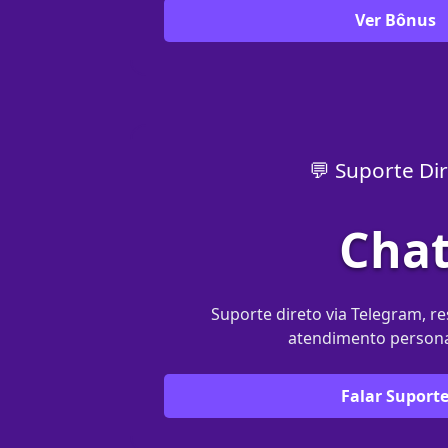
Ver Bônus
💬 Suporte Di
Cha
Suporte direto via Telegram, r
atendimento persona
Falar Suport