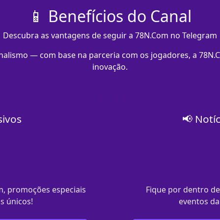
📱 Benefícios do Canal
Descubra as vantagens de seguir a 78N.Com no Telegram
onalismo — com base na parceria com os jogadores, a 78N.
inovação.
sivos
📢 Notí
m, promoções especiais
Fique por dentro d
s únicos!
eventos da