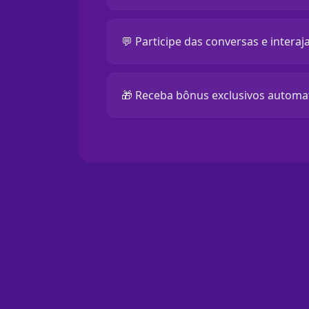
💬 Participe das conversas e interaj
🎁 Receba bônus exclusivos autom