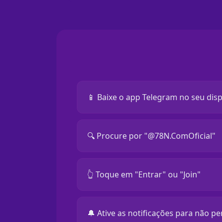
📱 Baixe o app Telegram no seu disp
🔍 Procure por "@78N.ComOficial"
👆 Toque em "Entrar" ou "Join"
🔔 Ative as notificações para não p