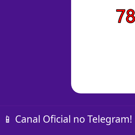
📱 Canal Oficial no Telegram!