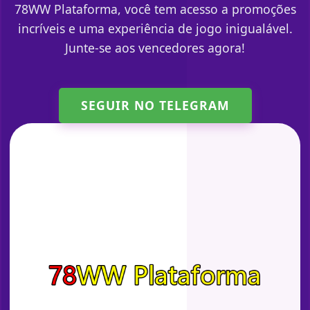
78WW Plataforma, você tem acesso a promoções
incríveis e uma experiência de jogo inigualável.
Junte-se aos vencedores agora!
SEGUIR NO TELEGRAM