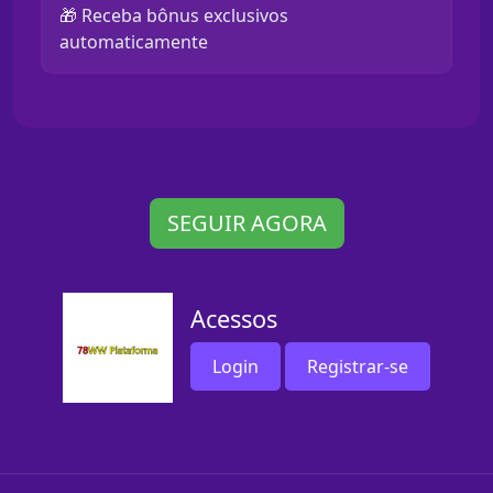
🎁 Receba bônus exclusivos
automaticamente
SEGUIR AGORA
Acessos
Login
Registrar-se