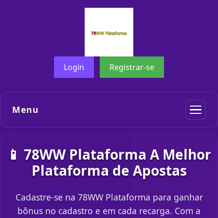
Login
Registrar-se
Menu
📱 78WW Plataforma A Melhor
Plataforma de Apostas
Cadastre-se na 78WW Plataforma para ganhar
bônus no cadastro e em cada recarga. Com a