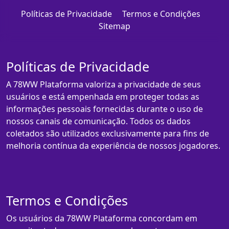
Políticas de Privacidade
Termos e Condições
Sitemap
Políticas de Privacidade
A 78WW Plataforma valoriza a privacidade de seus
usuários e está empenhada em proteger todas as
informações pessoais fornecidas durante o uso de
nossos canais de comunicação. Todos os dados
coletados são utilizados exclusivamente para fins de
melhoria contínua da experiência de nossos jogadores.
Termos e Condições
Os usuários da 78WW Plataforma concordam em