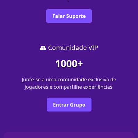
Falar Suporte
👥 Comunidade VIP
1000+
Junte-se a uma comunidade exclusiva de
jogadores e compartilhe experiências!
Entrar Grupo