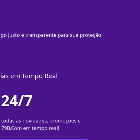
ogo justo e transparente para sua proteção
cias em Tempo Real
24/7
e todas as novidades, promoções e
 79B.Com em tempo real!