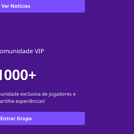
Ver Notícias
Comunidade VIP
1000+
unidade exclusiva de jogadores e
rtilhe experiências!
Entrar Grupo