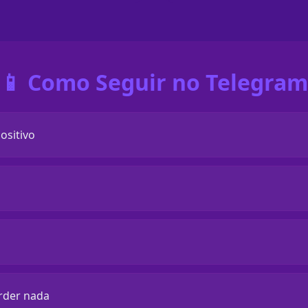
📱 Como Seguir no Telegram
ositivo
erder nada