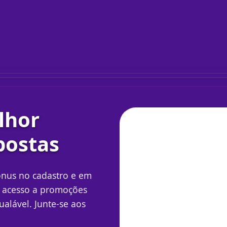
lhor
postas
ônus no cadastro e em
m acesso a promoções
ualável. Junte-se aos