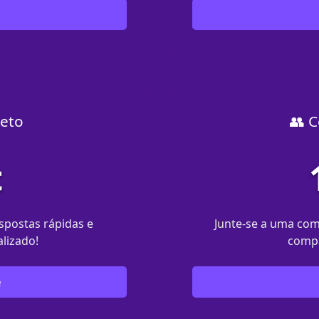
reto
👥 
t
espostas rápidas e
Junte-se a uma com
lizado!
compa
e