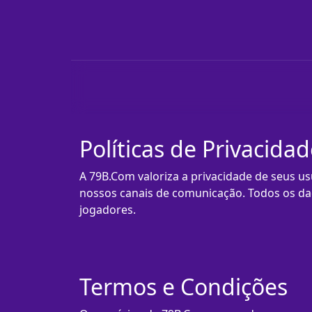
Políticas de Privacida
A 79B.Com valoriza a privacidade de seus u
nossos canais de comunicação. Todos os dad
jogadores.
Termos e Condições