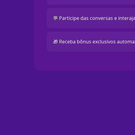
💬 Participe das conversas e interaj
🎁 Receba bônus exclusivos autom