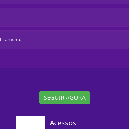
a
aticamente
SEGUIR AGORA
Acessos