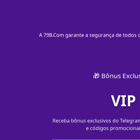
A 79B.Com garante a segurança de todos os
🎁 Bônus Exclu
VIP
Receba bônus exclusivos do Telegra
e códigos promocionai