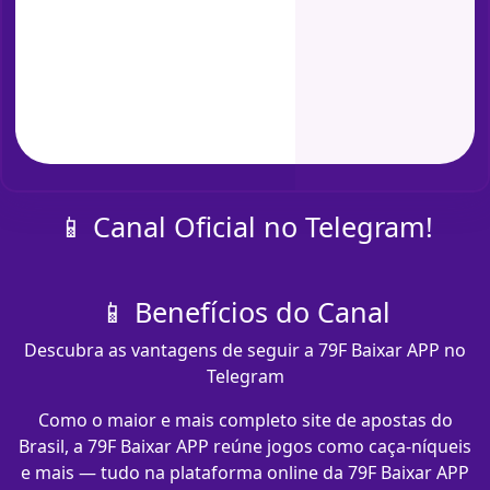
📱 Canal Oficial no Telegram!
📱 Benefícios do Canal
Descubra as vantagens de seguir a 79F Baixar APP no
Telegram
Como o maior e mais completo site de apostas do
Brasil, a 79F Baixar APP reúne jogos como caça-níqueis
e mais — tudo na plataforma online da 79F Baixar APP