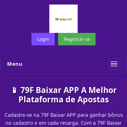
Login
Registrar-se
Menu
📱 79F Baixar APP A Melhor
Plataforma de Apostas
Cadastre-se na 79F Baixar APP para ganhar bônus
no cadastro e em cada recarga. Com a 79F Baixar