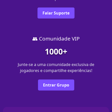
Falar Suporte
👥 Comunidade VIP
1000+
Junte-se a uma comunidade exclusiva de
jogadores e compartilhe experiências!
Entrar Grupo