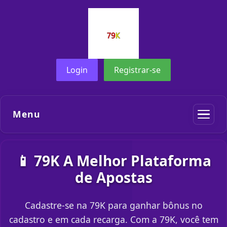
Login
Registrar-se
Menu
📱 79K A Melhor Plataforma
de Apostas
Cadastre-se na 79K para ganhar bônus no
cadastro e em cada recarga. Com a 79K, você tem