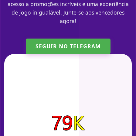
acesso a promoções incríveis e uma experiência
de jogo inigualável. Junte-se aos vencedores
agora!
SEGUIR NO TELEGRAM