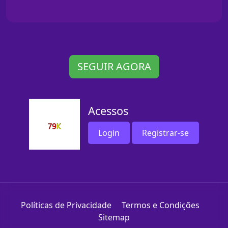
SEGUIR AGORA
Acessos
Login
Registrar-se
Políticas de Privacidade
Termos e Condições
Sitemap