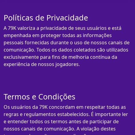
Políticas de Privacidade
A 79K valoriza a privacidade de seus usuários e está
empenhada em proteger todas as informações
pessoais fornecidas durante o uso de nossos canais de
comunicação. Todos os dados coletados são utilizados
exclusivamente para fins de melhoria contínua da
experiência de nossos jogadores.
Termos e Condições
Os usuários da 79K concordam em respeitar todas as
regras e regulamentos estabelecidos. É importante ler
e entender todos os termos antes de participar de
nossos canais de comunicação. A violação destes