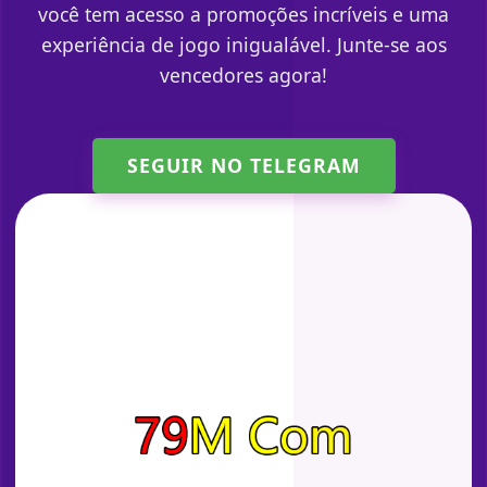
você tem acesso a promoções incríveis e uma
experiência de jogo inigualável. Junte-se aos
vencedores agora!
SEGUIR NO TELEGRAM