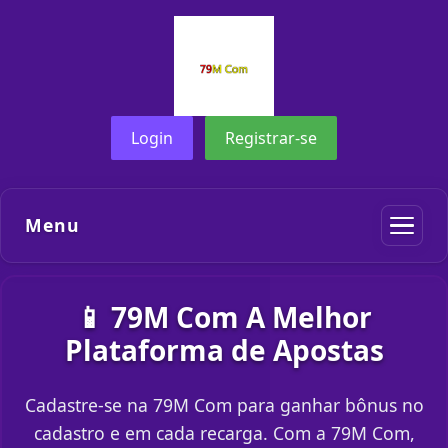
Login
Registrar-se
Menu
📱 79M Com A Melhor
Plataforma de Apostas
Cadastre-se na 79M Com para ganhar bônus no
cadastro e em cada recarga. Com a 79M Com,