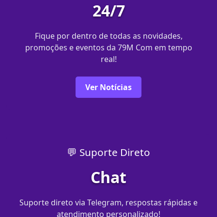
24/7
Fique por dentro de todas as novidades,
promoções e eventos da 79M Com em tempo
real!
Ver Notícias
💬 Suporte Direto
Chat
Suporte direto via Telegram, respostas rápidas e
atendimento personalizado!