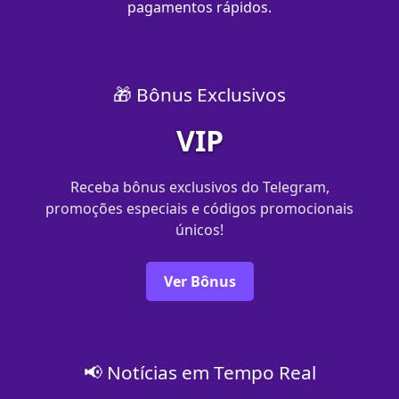
pagamentos rápidos.
🎁 Bônus Exclusivos
VIP
Receba bônus exclusivos do Telegram,
promoções especiais e códigos promocionais
únicos!
Ver Bônus
📢 Notícias em Tempo Real