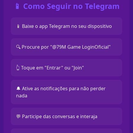
📱 Como Seguir no Telegram
📱 Baixe o app Telegram no seu dispositivo
🔍 Procure por "@79M Game LoginOficial"
👆 Toque em "Entrar" ou "Join"
🔔 Ative as notificações para não perder
nada
💬 Participe das conversas e interaja