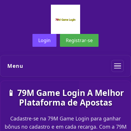
Login
Registrar-se
Menu
📱 79M Game Login A Melhor
Plataforma de Apostas
Cadastre-se na 79M Game Login para ganhar
bônus no cadastro e em cada recarga. Com a 79M