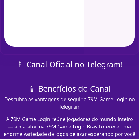
📱 Canal Oficial no Telegram!
📱 Benefícios do Canal
Descubra as vantagens de seguir a 79M Game Login no
Telegram
A 79M Game Login reúne jogadores do mundo inteiro
— a plataforma 79M Game Login Brasil oferece uma
enorme variedade de jogos de azar esperando por você