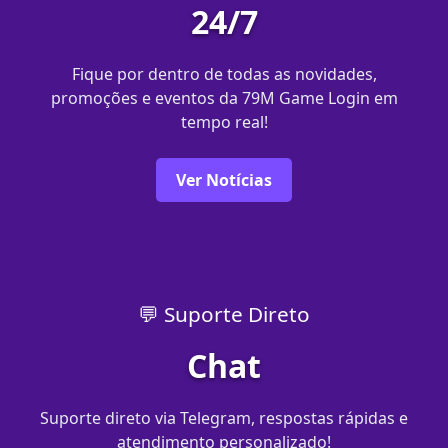
24/7
Fique por dentro de todas as novidades,
promoções e eventos da 79M Game Login em
tempo real!
Ver Notícias
💬 Suporte Direto
Chat
Suporte direto via Telegram, respostas rápidas e
atendimento personalizado!