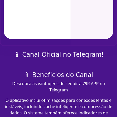
📱 Canal Oficial no Telegram!
📱 Benefícios do Canal
Descubra as vantagens de seguir a 79R APP no
Telegram
O aplicativo inclui otimizações para conexões lentas e
instáveis, incluindo cache inteligente e compressão de
dados. O sistema também oferece indicadores de