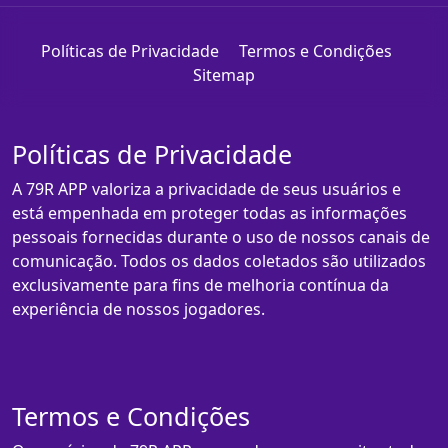
Políticas de Privacidade
Termos e Condições
Sitemap
Políticas de Privacidade
A 79R APP valoriza a privacidade de seus usuários e
está empenhada em proteger todas as informações
pessoais fornecidas durante o uso de nossos canais de
comunicação. Todos os dados coletados são utilizados
exclusivamente para fins de melhoria contínua da
experiência de nossos jogadores.
Termos e Condições