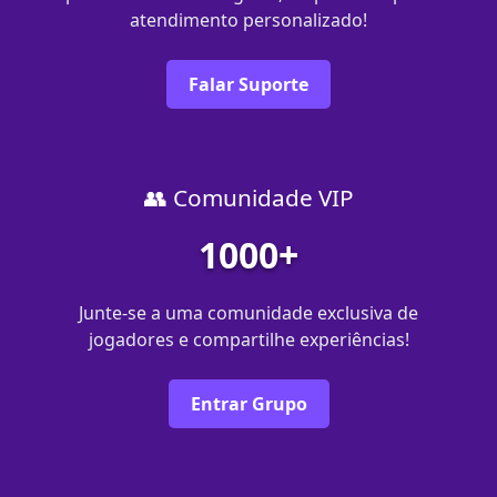
atendimento personalizado!
Falar Suporte
👥 Comunidade VIP
1000+
Junte-se a uma comunidade exclusiva de
jogadores e compartilhe experiências!
Entrar Grupo