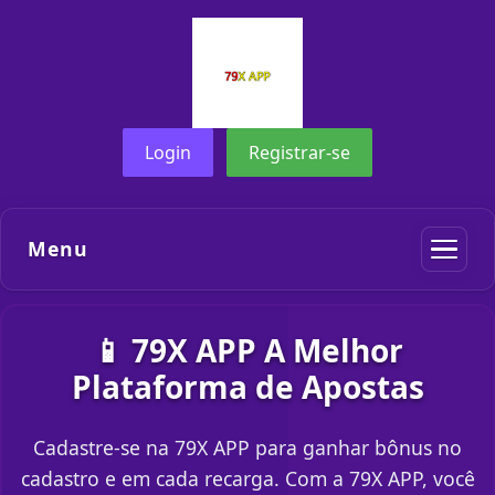
Login
Registrar-se
Menu
📱 79X APP A Melhor
Plataforma de Apostas
Cadastre-se na 79X APP para ganhar bônus no
cadastro e em cada recarga. Com a 79X APP, você