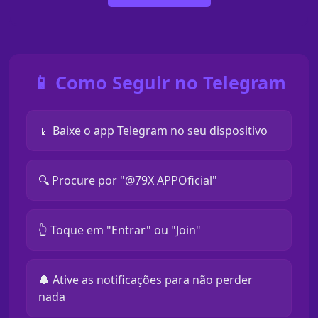
📱 Como Seguir no Telegram
📱 Baixe o app Telegram no seu dispositivo
🔍 Procure por "@79X APPOficial"
👆 Toque em "Entrar" ou "Join"
🔔 Ative as notificações para não perder
nada