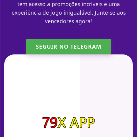
tem acesso a promoções incríveis e uma
experiência de jogo inigualável. Junte-se aos
vencedores agora!
SEGUIR NO TELEGRAM