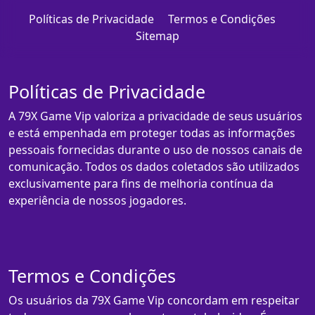
Políticas de Privacidade
Termos e Condições
Sitemap
Políticas de Privacidade
A 79X Game Vip valoriza a privacidade de seus usuários
e está empenhada em proteger todas as informações
pessoais fornecidas durante o uso de nossos canais de
comunicação. Todos os dados coletados são utilizados
exclusivamente para fins de melhoria contínua da
experiência de nossos jogadores.
Termos e Condições
Os usuários da 79X Game Vip concordam em respeitar