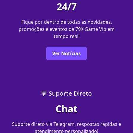
24/7
Fique por dentro de todas as novidades,
promoções e eventos da 79X Game Vip em
tempo real!
Ver Notícias
💬 Suporte Direto
Chat
Suporte direto via Telegram, respostas rápidas e
atendimento personalizado!