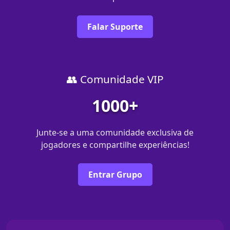
Falar Suporte
👥 Comunidade VIP
1000+
Junte-se a uma comunidade exclusiva de
jogadores e compartilhe experiências!
Entrar Grupo