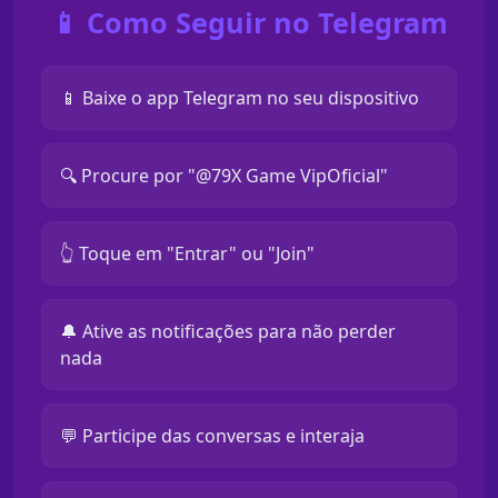
📱 Como Seguir no Telegram
📱 Baixe o app Telegram no seu dispositivo
🔍 Procure por "@79X Game VipOficial"
👆 Toque em "Entrar" ou "Join"
🔔 Ative as notificações para não perder
nada
💬 Participe das conversas e interaja