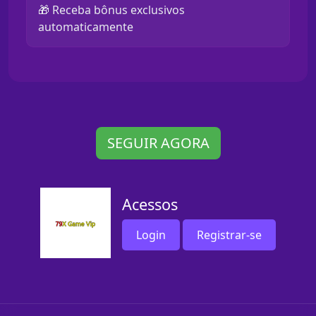
🎁 Receba bônus exclusivos
automaticamente
SEGUIR AGORA
Acessos
Login
Registrar-se