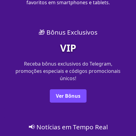
favoritos em smartphones e tablets.
🎁 Bônus Exclusivos
VIP
Receba bônus exclusivos do Telegram,
promoções especiais e códigos promocionais
únicos!
Ver Bônus
📢 Notícias em Tempo Real