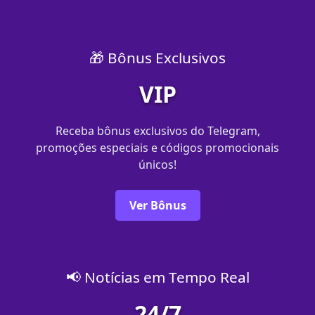
🎁 Bônus Exclusivos
VIP
Receba bônus exclusivos do Telegram,
promoções especiais e códigos promocionais
únicos!
Ver Bônus
📢 Notícias em Tempo Real
24/7