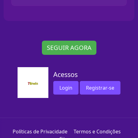
SEGUIR AGORA
Acessos
Login
Registrar-se
Políticas de Privacidade
Termos e Condições