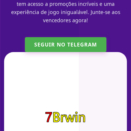
tem acesso a promoções incríveis e uma
experiência de jogo inigualável. Junte-se aos
vencedores agora!
SEGUIR NO TELEGRAM