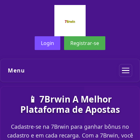
Login
Registrar-se
Menu
📱 7Brwin A Melhor
Plataforma de Apostas
Cadastre-se na 7Brwin para ganhar bônus no
cadastro e em cada recarga. Com a 7Brwin, você